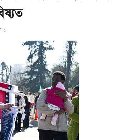
িষ্যত
1