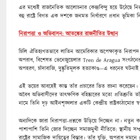
এর মধ্যেই রাজনৈতিক আলোচনার কেন্দ্রবিন্দু হয়ে উঠেছে ন
বহু রাষ্ট্রে বিগত এক দশকে জনমত নির্ধারণে প্রধান ভূমিকা 
নিরাপত্তা ও অভিবাসন: আতঙ্কের রাজনীতির উত্থান
চিলি ঐতিহ্যগতভাবে লাতিন আমেরিকার অপেক্ষাকৃত নিরাপদ দেশ
অপরাধ, বিশেষত ভেনেজুয়েলার Tren de Aragua সংগঠনের সক
অপহরণ, চাঁদাবাজি, দুষ্কৃতিমূলক হত্যাকাণ্ড—এ ধরনের ঘটনাই মা
এই ভয়ের আবহেই কাস্ত তাঁর প্রচারের ভিত রচনা করেছেন। কঠ
অবৈধ অভিবাসীদের তাৎক্ষণিক বহিষ্কারের মতো প্রতিশ্রুতি তাঁর
নামে তিনি দৃঢ় আইনশৃঙ্খলার একটি কেন্দ্রীয় রাষ্ট্রকাঠামোর স্ব
অন্যদিকে জারা নিরাপত্তা-প্রশ্নকে উড়িয়ে দিচ্ছেন না। নত
পাশাপাশি তিনি জোর দিচ্ছেন সমাজমুখী নীতিতে: স্থানীয় সম্
রাষ্ট্রের সামাজিক দায়িত্বের বিস্তার। তাঁর যুক্তি, অপরাধ