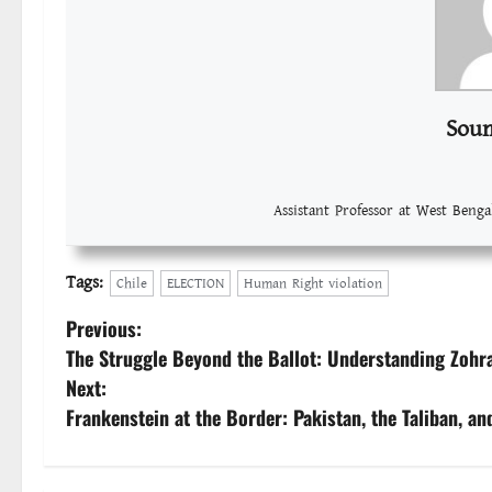
Sou
Assistant Professor at West Benga
Tags:
Chile
ELECTION
Human Right violation
P
Previous:
The Struggle Beyond the Ballot: Understanding Zoh
o
Next:
Frankenstein at the Border: Pakistan, the Taliban, a
s
t