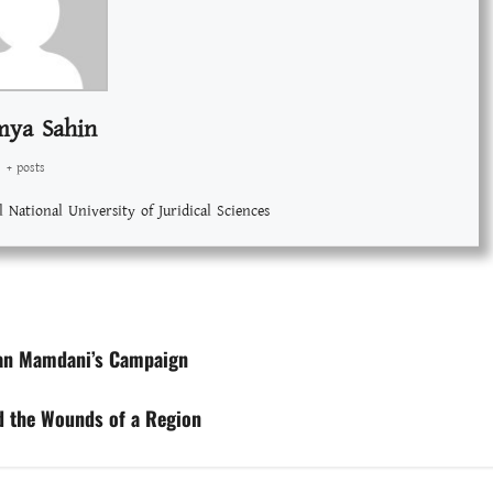
mya Sahin
+ posts
l National University of Juridical Sciences
ran Mamdani’s Campaign
nd the Wounds of a Region