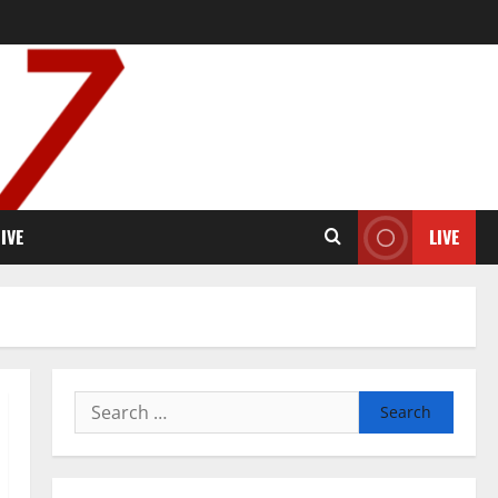
IVE
LIVE
Search
for: