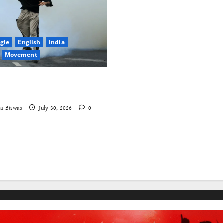
ggle
English
India
Movement
aches – A New Insecure
ruggle
a Biswas
July 30, 2026
0