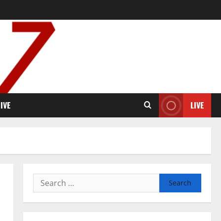
IVE
LIVE
Search
for: