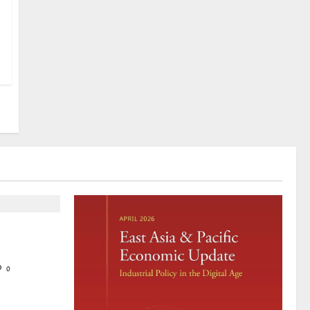
mir
 solidarity
0