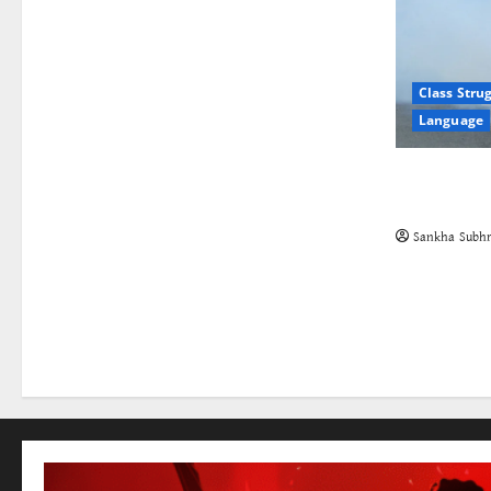
Class Stru
Language
The Cockro
Class in St
Sankha Subhr