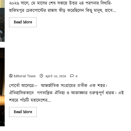
২০২৬ সালে, মে মাসের শেষ সপ্তাহে উত্তর ২৪ পরগনার বিথারি-
হাকিমপুর চেকপোস্টের রাস্তায় ভীড় করেছিলেন কিছু মানুষ, হাতে...
Read
Read More
more
about
পশ্চিমবঙ্গে
‘পুশব্যাক’,
হিন্দুত্ব
প্রকল্প
এবং
বহিষ্কারের
বিশ্বব্যাপী
পোর্তো আলেগ্রে ঘোষণা: ফ্যাসিবাদের বিরুদ্ধে ঐক্য এবং জনগণের
যন্ত্র
সার্বভৌমত্বের পক্ষে।
Editorial Team
April 16, 2026
0
পোর্তো আলেগ্রে— আন্তর্জাতিক সংগ্রামের প্রতীক এক শহর।
ঐতিহাসিকভাবে গণতান্ত্রিক ঐতিহ্য ও আকাঙ্ক্ষার গুরুত্বপূর্ণ ধারক। এই
শহরে পাঁচটি মহাদেশের...
Read
Read More
more
about
পোর্তো
আলেগ্রে