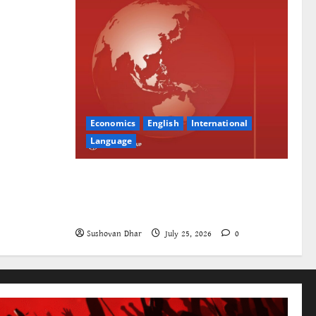
Economics
English
International
Language
The World Bank and East Asia/Pacific:
a belated realisation of the role of the
state
Sushovan Dhar
July 25, 2026
0