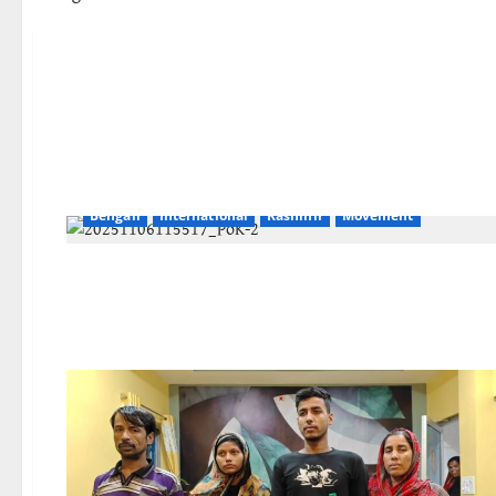
Bengali
International
Kashmir
Movement