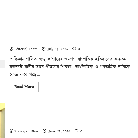
Download PD
জম্মু-কাশ্মীরের প্রগতিশীল সংগঠনগুলির বিশ্বব্যাপী সংহতির আহ্বান
Editorial Team
July 31, 2026
0
পাকিস্তান-শাসিত জম্মু-কাশ্মীরের জনগণ সাম্প্রতিক ইতিহাসের অন্যতম
রক্তক্ষয়ী রাষ্ট্রীয় দমন-পীড়নের শিকার। অর্থনৈতিক ও গণতান্ত্রিক দাবিকে
কেন্দ্র করে গড়ে...
Read
Read More
more
about
জম্মু-
কাশ্মীরের
প্রগতিশীল
সংগঠনগুলির
বিশ্বব্যাপী
সংহতির
পশ্চিমবঙ্গে ‘পুশব্যাক’, হিন্দুত্ব প্রকল্প এবং বহিষ্কারের বিশ্বব্যাপী যন্ত্র
আহ্বান
Sushovan Dhar
June 23, 2026
0