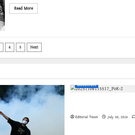
Read
Read More
more
about
সংস্কারের
সীমা
ও
প্রতিক্রিয়ার
রাজনীতি:
চিলির
অভিজ্ঞতা
4
5
Next
tion
English
International
Kash
Movement
Jammu-Kashmir progressive
organisations call for global
Editorial Team
July 30, 2026