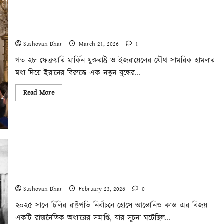
বামপন্থী
প্রেক্ষিত
ইরানের উপর আক্রমণ কেবল সাম্রাজ্যবাদ, ভূরাজনীতির ব্যাপার নয়
Sushovan Dhar
March 21, 2026
1
গত ২৮ ফেব্রুয়ারি মার্কিন যুক্তরাষ্ট্র ও ইজরায়েলের যৌথ সামরিক হামলার
মধ্য দিয়ে ইরানের বিরুদ্ধে এক নতুন যুদ্ধের...
Read
Read More
more
about
ইরানের
উপর
আক্রমণ
কেবল
সাম্রাজ্যবাদ,
ভূরাজনীতির
ব্যাপার
নয়
সংস্কারের সীমা ও প্রতিক্রিয়ার রাজনীতি: চিলির অভিজ্ঞতা
Sushovan Dhar
February 23, 2026
0
২০২৫ সালে চিলির রাষ্ট্রপতি নির্বাচনে হোসে আন্তোনিও কাস্ত এর বিজয়
একটি রাজনৈতিক অধ্যায়ের সমাপ্তি, যার সূচনা ঘটেছিল...