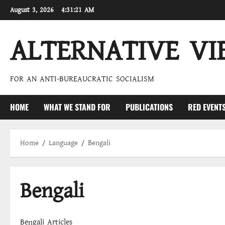
Skip
August 3, 2026
4:31:22 AM
to
content
ALTERNATIVE VI
FOR AN ANTI-BUREAUCRATIC SOCIALISM
HOME
WHAT WE STAND FOR
PUBLICATIONS
RED EVENT
Home
Language
Bengali
Bengali
Bengali Articles