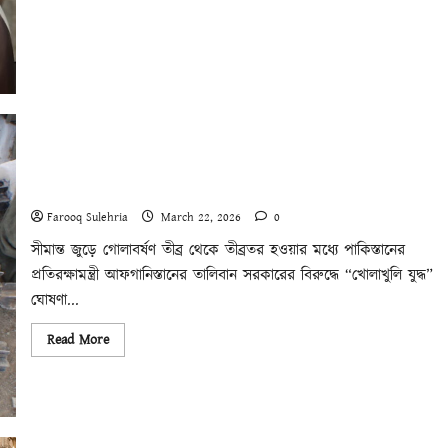
পাক – আফগান সংঘর্ষ: একটি বামপন্থী প্রেক্ষিত
Farooq Sulehria
March 22, 2026
0
সীমান্ত জুড়ে গোলাবর্ষণ তীব্র থেকে তীব্রতর হওয়ার মধ্যে পাকিস্তানের
প্রতিরক্ষামন্ত্রী আফগানিস্তানের তালিবান সরকারের বিরুদ্ধে “খোলাখুলি যুদ্ধ”
ঘোষণা...
Read
Read More
more
about
পাক
–
আফগান
সংঘর্ষ:
একটি