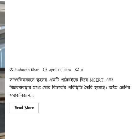
ঘোষণা:
ফ্যাসিবাদের
বিরুদ্ধে
ঐক্য
এবং
জনগণের
সার্বভৌমত্বের
পক্ষে।
বিচারব্যবস্থা, পাঠ্যবই ও বৈধতার রাজনীতি
Sushovan Dhar
April 12, 2026
0
সাম্প্রতিককালে স্কুলের একটি পাঠ্যবইকে ঘিরে NCERT এবং
বিচারব্যবস্থার মধ্যে ঘোর বিতর্কের পরিস্থিতি তৈরি হয়েছে। অষ্টম শ্রেণির
সমাজবিজ্ঞান...
Read
Read More
more
about
বিচারব্যবস্থা,
পাঠ্যবই
ও
বৈধতার
রাজনীতি