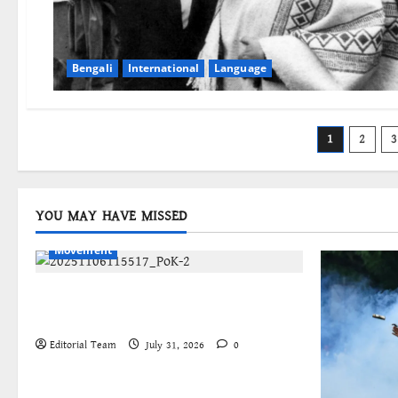
Bengali
International
Language
Posts
1
2
3
pagina
YOU MAY HAVE MISSED
Bengali
International
Kashmir
Movement
জম্মু-কাশ্মীরের প্রগতিশীল সংগঠনগুলির
বিশ্বব্যাপী সংহতির আহ্বান
Editorial Team
July 31, 2026
0