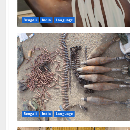
Bengali
India
Language
Bengali
India
Language