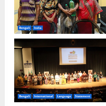
Bengali
India
Bengali
International
Language
Statement