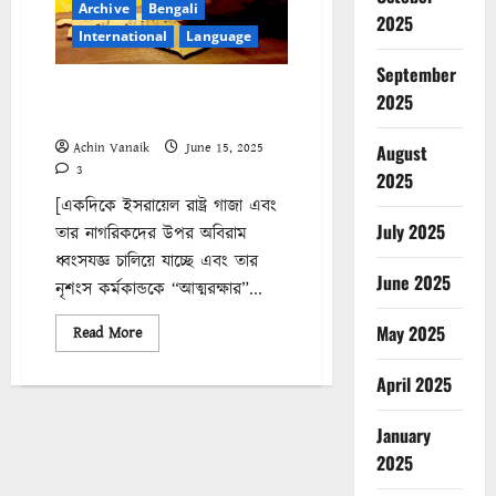
The
Archive
Bengali
Struggle
2025
Continues
International
Language
September
ইসরায়েলের গণহত্যা পরিকল্পনা :
2025
চলমান সংগ্রাম
Achin Vanaik
June 15, 2025
August
3
2025
[একদিকে ইসরায়েল রাষ্ট্র গাজা এবং
July 2025
তার নাগরিকদের উপর অবিরাম
ধ্বংসযজ্ঞ চালিয়ে যাচ্ছে এবং তার
June 2025
নৃশংস কর্মকান্ডকে “আত্মরক্ষার”...
May 2025
Read
Read More
more
about
ইসরায়েলের
April 2025
গণহত্যা
পরিকল্পনা
:
January
চলমান
সংগ্রাম
2025