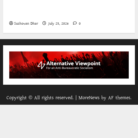
The World Bank and East Asia/Pacific: a belated
realisation of the role of the state
Sushovan Dhar
July 25, 2026
0
Copyright © All rights reserved.
|
MoreNews
by AF themes.