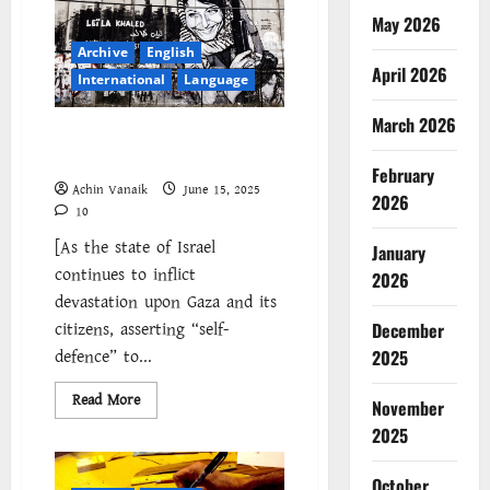
বিরুদ্ধে
May 2026
ঐক্য
এবং
Archive
English
জনগণের
সার্বভৌমত্বের
April 2026
International
Language
পক্ষে।
March 2026
Israel’s Genocidal Campaign:
The Struggle Continues
February
Achin Vanaik
June 15, 2025
2026
10
[As the state of Israel
January
continues to inflict
2026
devastation upon Gaza and its
citizens, asserting “self-
December
defence” to...
2025
Read
Read More
November
more
about
2025
Israel’s
Genocidal
Campaign:
October