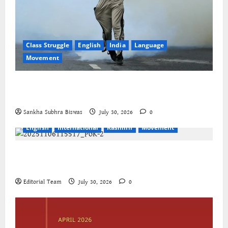
Class Struggle
English
India
Language
Movement
The Cockroaches – A New Insecure Class in
Struggle
Sankha Subhra Biswas
July 30, 2026
0
English
International
Kashmir
Movement
Jammu-Kashmir progressive organisations call for
global solidarity
Editorial Team
July 30, 2026
0