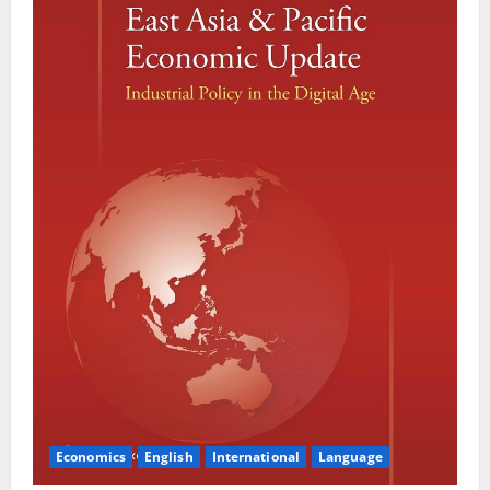
Economics
English
International
Language