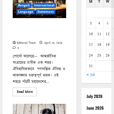
M
T
W
Bengali
International
Language
Statement
3
4
5
পোর্তো আলেগ্রে ঘোষণা: ফ্যাসিবাদের
বিরুদ্ধে ঐক্য এবং জনগণের
10
11
12
সার্বভৌমত্বের পক্ষে।
Editorial Team
April 16, 2026
17
18
19
0
24
25
26
পোর্তো আলেগ্রে— আন্তর্জাতিক
সংগ্রামের প্রতীক এক শহর।
31
ঐতিহাসিকভাবে গণতান্ত্রিক ঐতিহ্য ও
« Jul
আকাঙ্ক্ষার গুরুত্বপূর্ণ ধারক। এই
শহরে পাঁচটি মহাদেশের...
Read
Read More
more
July 2026
about
পোর্তো
আলেগ্রে
June 2026
ঘোষণা:
ফ্যাসিবাদের