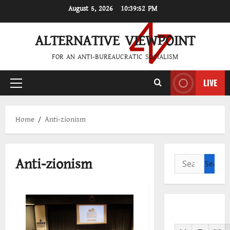
Skip
August 5, 2026
10:39:52 PM
to
content
ALTERNATIVE VIEWPOINT
FOR AN ANTI-BUREAUCRATIC SOCIALISM
LIVE
Primary
Menu
Home
Anti-zionism
Anti-zionism
Search
for: